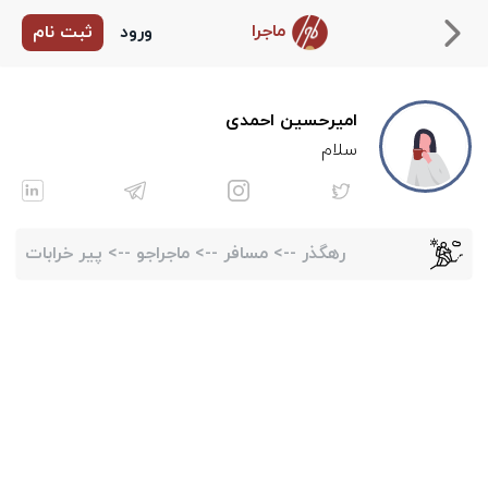
ماجرا
ورود
ثبت نام
امیرحسین احمدی
سلام
رهگذر
-->
مسافر
-->
ماجراجو
-->
پیر خرابات