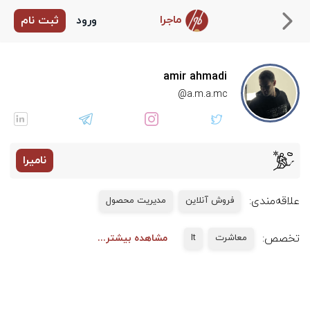
ماجرا
ورود
ثبت نام
amir ahmadi
a.m.a.mc@
نامیرا
علاقه‌مندی:
فروش آنلاین
مدیریت محصول
تخصص:
معاشرت
It
مشاهده بیشتر...