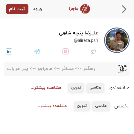
ماجرا
ورود
ثبت نام
علیرضا پنچه شاهی
alireza.psh@
رهگذر
-->
مسافر
-->
ماجراجو
-->
پیر خرابات
علاقه‌مندی:
عکاسی
تدوین
مشاهده بیشتر...
تخصص:
عکاسی
تدوین
مشاهده بیشتر...