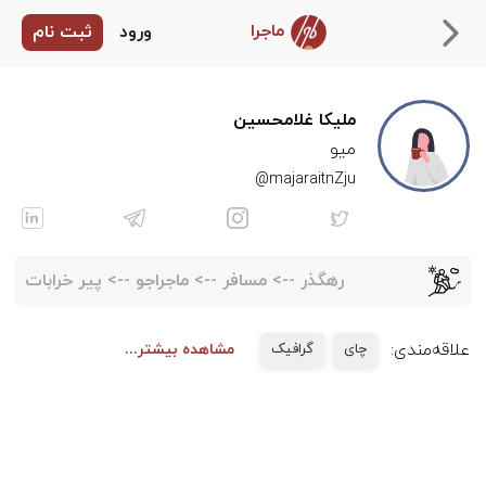
ماجرا
ورود
ثبت نام
ملیکا غلامحسین
میو
majaraitnZju@
رهگذر
-->
مسافر
-->
ماجراجو
-->
پیر خرابات
علاقه‌مندی:
چای
گرافیک
مشاهده بیشتر...