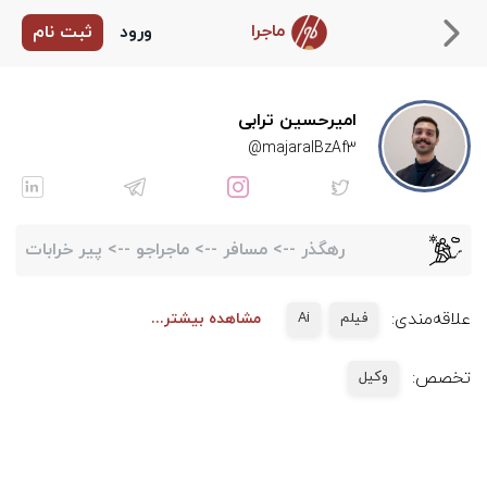
ماجرا
ورود
ثبت نام
امیرحسین ترابی
majaralBzAf3@
رهگذر
-->
مسافر
-->
ماجراجو
-->
پیر خرابات
علاقه‌مندی:
فیلم
Ai
مشاهده بیشتر...
تخصص:
وكيل