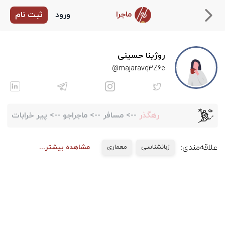
ماجرا
ورود
ثبت نام
روژینا حسینی
majaravq3Z6e@
رهگذر
-->
مسافر
-->
ماجراجو
-->
پیر خرابات
علاقه‌مندی:
زبانشناسی
معماری
مشاهده بیشتر...