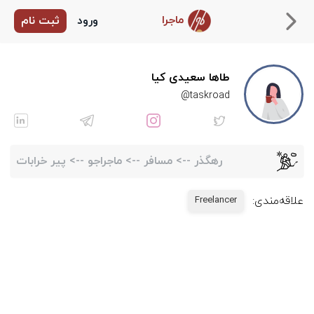
ماجرا
ورود
ثبت نام
طاها سعیدی کیا
taskroad@
رهگذر
-->
مسافر
-->
ماجراجو
-->
پیر خرابات
علاقه‌مندی:
Freelancer